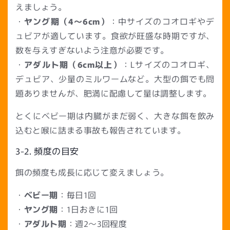
えましょう。
・
ヤング期（4〜6cm）
：中サイズのコオロギやデ
ュビアが適しています。食欲が旺盛な時期ですが、
数を与えすぎないよう注意が必要です。
・
アダルト期（6cm以上）
：Lサイズのコオロギ、
デュビア、少量のミルワームなど。大型の餌でも問
題ありませんが、肥満に配慮して量は調整します。
とくにベビー期は内臓がまだ弱く、大きな餌を飲み
込むと喉に詰まる事故も報告されています。
3-2. 頻度の目安
餌の頻度も成長に応じて変えましょう。
・
ベビー期
：毎日1回
・
ヤング
期
：1日おきに1回
・
アダルト
期
：週2〜3回程度