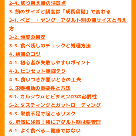
2-4. 切り替え時の注意点
3. 餌のサイズと頻度は「成長段階」で変わる
3-1. ベビー・ヤング・アダルト別の餌サイズと与え
方
3-2. 頻度の目安
3-3. 食べ残しのチェックと処理方法
4. 給餌のコツ
4-1. 初心者が失敗しやすいポイント
4-2. ピンセット給餌テク
4-3. 食いつきが悪いときの工夫
5. 栄養補助の重要性と方法
5-1. カルシウムとビタミンD3の必要性
5-2. ダスティングとガットローディング
5-3. 栄養不足で起こるリスク
6. 肥満に注意！特にアダルト期は要管理
6-1. よく食べる＝健康ではない