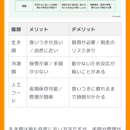
種類
メリット
デメリット
生き
食いつきが良い
飼育が必要／脱走の
餌
／自然に近い
リスクあり
冷凍
保管が楽／手間
動かないため反応が
餌
が少ない
鈍いことがある
人工
長期保存可能／
食いつきに慣れるま
フー
管理が簡単
で時間がかかる
ド
生き餌は最も自然に近い方法ですが、手間や管理が