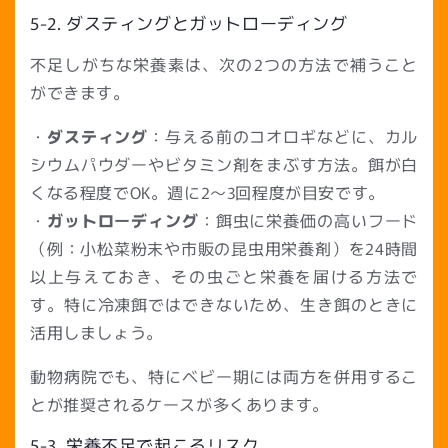
5-2. ダスティングとガットローディング
不足しがちな栄養素は、次の2つの方法で補うこと
ができます。
・
ダスティング
：与える前のコオロギなどに、カル
シウムパウダーやビタミン剤をまぶす方法。餌が白
くなる程度でOK。週に2〜3回程度が目安です。
・
ガットローディング
：餌虫に栄養価の高いフード
（例：小松菜粉末や市販の昆虫用栄養剤）を24時間
以上与えておき、その虫ごと栄養を届ける方法で
す。特に冷凍餌ではできないため、生き餌のときに
活用しましょう。
動物病院でも、特にベビー期には両方を併用するこ
とが推奨されるケースが多くあります。
5-3. 栄養不足で起こるリスク